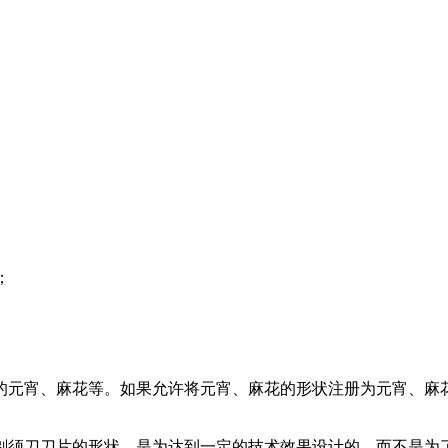
；
的元宵、麻花等。如果允许将元宵、麻花的形状注册为元宵、麻
剃须刀刀片的形状，是为达到一定的技术效果设计的，而不是为