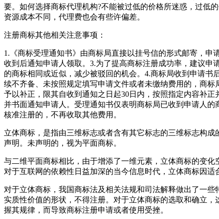
要。如何选择商标代理机构?不能被过低的价格所迷惑，过低的
资源成本不同，代理费也会有些许偏差。
注册商标其他相关注意事项：
1.《商标受理通知书》由商标局直接以挂号信的形式邮寄，申
收到后通知申请人领取。3.为了提高商标注册成功率，建议
的商标相同或近似，减少被驳回的机会。4.商标局收到申请
续不齐备、未按照规定填写申请文件或者未缴纳费用的，商标
予以补正，限其自收到通知之日起30日内，按照指定内容补
并书面通知申请人。受理通知书仅表明商标局已收到申请人的
核准注册的，不再收取其他费用。
立体商标，是指由三维标志或者含有其它标志的三维标志构成
声明。未声明的，视为平面商标。
与二维平面商标相比，由于增添了一维元素，立体商标的变化
对于互联网的依赖性日益加深的当今信息时代，立体商标因适
对于立体商标，我国商标法及相关法规和司法解释做出了一些
实质性价值的形状，不得注册。对于立体商标的选取和确立，
握其规律，而导致商标注册申请或者使用受挫。