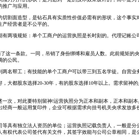
的推广与应用。
的切割面造型，是钻石具有实质性价值必需有的形状，这个事实
生产经营者是不公平的。
期有两项规矩：单个工商户的运营执照是长时刻的。代理记账公
已吊销了这一条款。一同，吊销了身份绑缚和雇员人数。此前规矩
调的公民。
到两名帮工；有技能的单个工商户可以带三到五名学徒。自营业
，大都股东选择20-30年，有的股东选择10年以上。需求留
述一次，对此要特别留神!运营执照分为正本和副本，正本和副
出经商一般运用复印件，企业可根据需求向挂号机关央求发放多
司等具有独立法人资历的单位；运营执照记载负责人，一般是分
人有权代表公司签代有关文件，其签字效能与公司公章相同，是